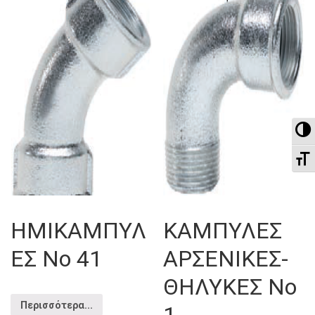
To
To
ΗΜΙΚΑΜΠΥΛ
ΚΑΜΠΥΛΕΣ
ΕΣ Νο 41
ΑΡΣΕΝΙΚΕΣ-
ΘΗΛΥΚΕΣ Νο
Περισσότερα...
1