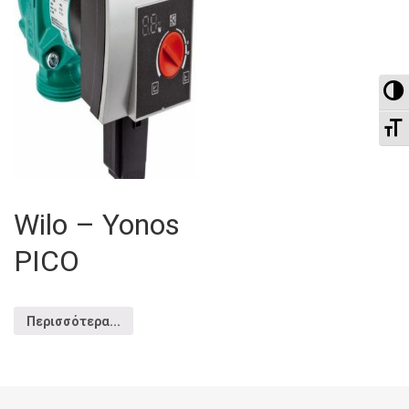
To
To
Wilo – Yonos
PICO
Περισσότερα...